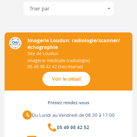
Trier
par
Imagerie Loudun: radiologie/scanner/
échographie
Site de Loudun
Imagerie médicale (radiologie)
05.49.98.42.42
(Secrétariat)
Voir le détail
Prenez rendez-vous
Du Lundi au Vendredi de 08:30 à 17:00
05 49 98 42 52