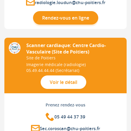
radiologie.loudun@chu-poitiers.fr
Rendez-vous en ligne
Scanner cardiaque: Centre Cardio-
Vasculaire (Site de Poitiers)
Site de Poitiers
Imagerie médicale (radiologie)
05.49.44.44.44
(Secrétariat)
Voir le détail
Prenez rendez-vous
05 49 44 37 39
Sec.coroscan@chu-poitiers.fr