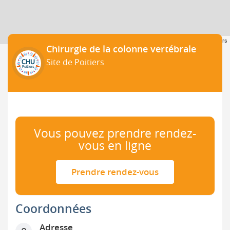
Leaflet
| ©
OpenStreetMap
contributors
Chirurgie de la colonne vertébrale
Site de Poitiers
Vous pouvez prendre rendez-
vous en ligne
Prendre rendez-vous
Coordonnées
Adresse