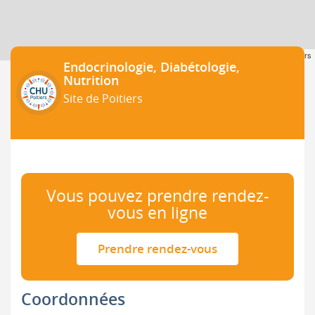
Leaflet
| ©
OpenStreetMap
contributors
Endocrinologie, Diabétologie,
Nutrition
Site de Poitiers
Vous pouvez prendre rendez-
vous en ligne
Prendre rendez-vous
Coordonnées