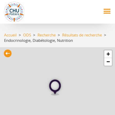
Aller
au
contenu
principal
Accueil
>
ODS
>
Recherche
>
Résultats de recherche
>
Endocrinologie, Diabétologie, Nutrition
+
−