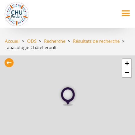
Aller
au
contenu
principal
Accueil
>
ODS
>
Recherche
>
Résultats de recherche
>
Tabacologie Châtellerault
+
−