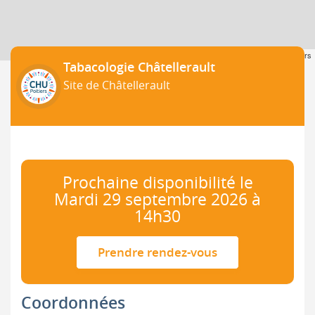
Leaflet
| ©
OpenStreetMap
contributors
Tabacologie Châtellerault
Site de Châtellerault
Prochaine disponibilité le
Mardi 29 septembre 2026 à
14h30
Prendre rendez-vous
Coordonnées