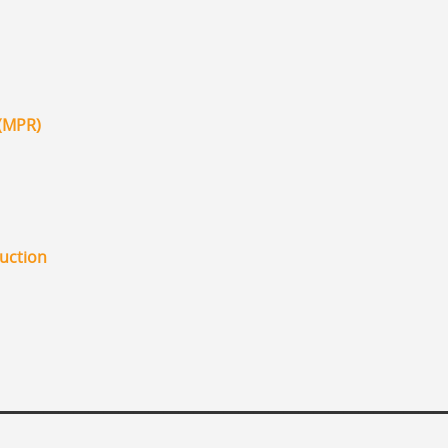
 (MPR)
duction
_____________________________