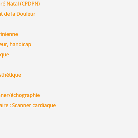
 Pré Natal (CPDPN)
t de la Douleur
rinienne
leur, handicap
ique
esthétique
anner/échographie
laire : Scanner cardiaque