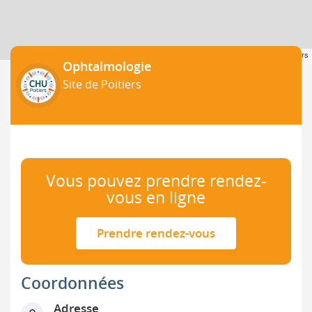
Leaflet
| ©
OpenStreetMap
contributors
Ophtalmologie
Site de Poitiers
Vous pouvez prendre rendez-
vous en ligne
Prendre rendez-vous
Coordonnées
Adresse