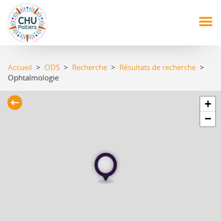
Aller
au
contenu
principal
Accueil
>
ODS
>
Recherche
>
Résultats de recherche
>
Ophtalmologie
+
−