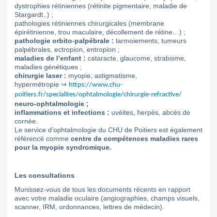
dystrophies rétiniennes (rétinite pigmentaire, maladie de
Stargardt..) ;
pathologies rétiniennes chirurgicales (membrane
épirétinienne, trou maculaire, décollement de rétine…) ;
pathologie orbito-palpébrale :
larmoiements, tumeurs
palpébrales, ectropion, entropion ;
maladies de l’enfant :
cataracte, glaucome, strabisme,
maladies génétiques ;
chirurgie laser :
myopie, astigmatisme,
hypermétropie ⇒
https://www.chu-
poitiers.fr/specialites/ophtalmologie/chirurgie-refractive/
neuro-ophtalmologie ;
inflammations et infections :
uvéites, herpès, abcès de
cornée.
Le service d’ophtalmologie du CHU de Poitiers est également
référencé comme
centre de compétences maladies rares
pour la myopie syndromique.
Les consultations
Munissez-vous de tous les documents récents en rapport
avec votre maladie oculaire (angiographies, champs visuels,
scanner, IRM, ordonnances, lettres de médecin).