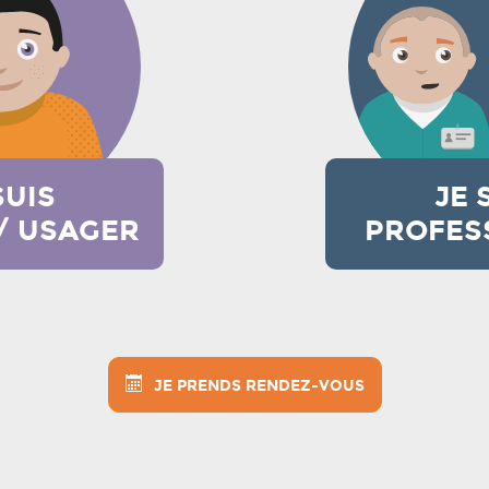
SUIS
JE 
/ USAGER
PROFES
JE PRENDS RENDEZ-VOUS