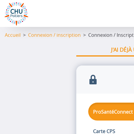
Aller
au
contenu
principal
Accueil
>
Connexion / inscription
> Connexion / Inscript
J'AI DÉJ
ProSantéConnect
Carte CPS